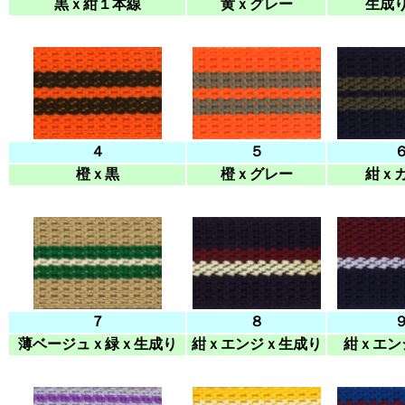
黒ｘ紺１本線
黄ｘグレー
生成
４
５
橙ｘ黒
橙ｘグレー
紺ｘ
７
８
薄ベージュｘ緑ｘ生成り
紺ｘエンジｘ生成り
紺ｘエン