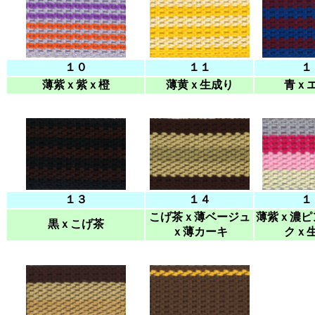
１０
１１
１
薄紫ｘ紫ｘ橙
薄黄ｘ生成り
青ｘ
１３
１４
１
こげ茶ｘ薄ベージュ
薄紫ｘ濃ピ
黒ｘこげ茶
ｘ薄カーキ
クｘ