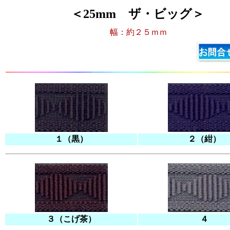
＜25mm ザ・ビッグ＞
幅：約２５ｍｍ
１（黒）
２（紺）
３（こげ茶）
４