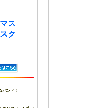
。マス
マスク
ムバンド！