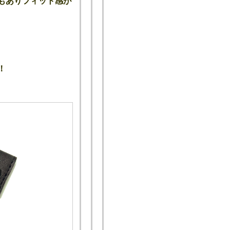
もありフィット感が
！