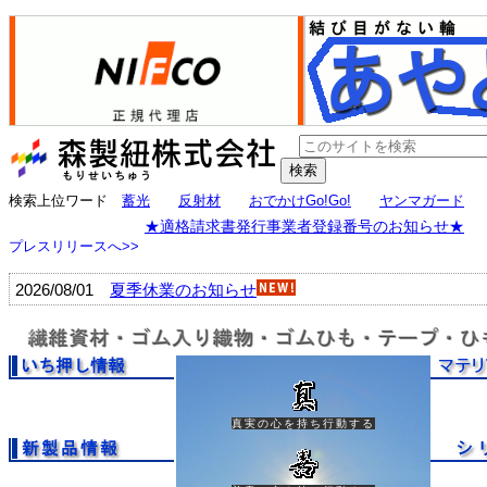
大阪で、ひも一筋70年続く、紐、ゴム紐、ゴム入り織物、テープの森製紐（もりせいちゅう）。ひも製品メーカー、ベルト、サスペンダーなどOEM、愛のあるア
検索上位ワード
蓄光
反射材
おでかけGo!Go!
ヤンマガード
★適格請求書発行事業者登録番号のお知らせ★
プレスリリースへ>>
2026/08/01
夏季休業のお知らせ
真実の心を持ち行動する