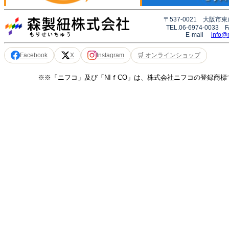
〒537-0021 大阪市東
TEL.06-6974-0033 F
E-mail
info@m
🛒 オンラインショップ
Facebook
X
Instagram
※※「ニフコ」及び「NIｆCO」は、株式会社ニフコの登録商標